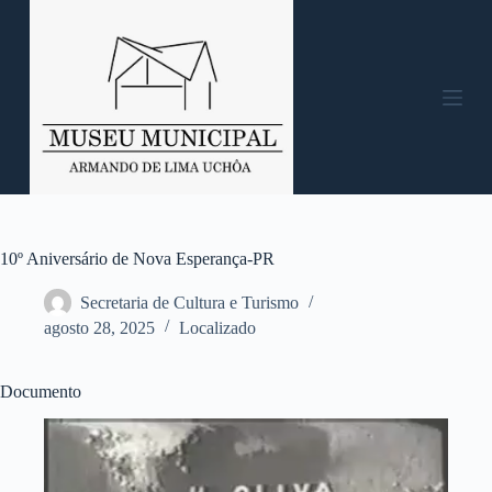
P
u
l
a
r
p
a
r
a
o
c
o
n
10º Aniversário de Nova Esperança-PR
t
e
Secretaria de Cultura e Turismo
ú
agosto 28, 2025
Localizado
d
o
Documento