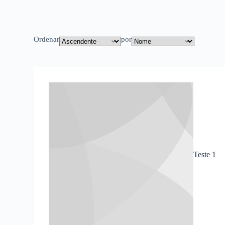
Ordenar
por
Teste 1