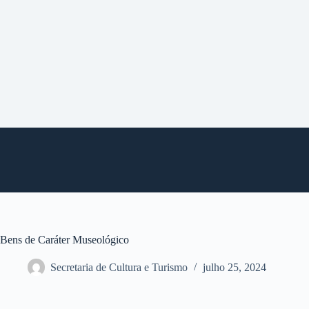
P
u
l
a
r
p
a
r
a
o
c
o
n
t
e
ú
d
o
Bens de Caráter Museológico
Secretaria de Cultura e Turismo
julho 25, 2024