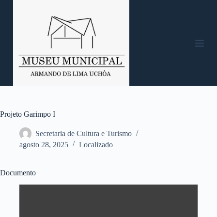
P
u
l
a
r
p
a
r
a
o
c
o
n
Projeto Garimpo I
t
e
Secretaria de Cultura e Turismo
ú
agosto 28, 2025
Localizado
d
o
Documento