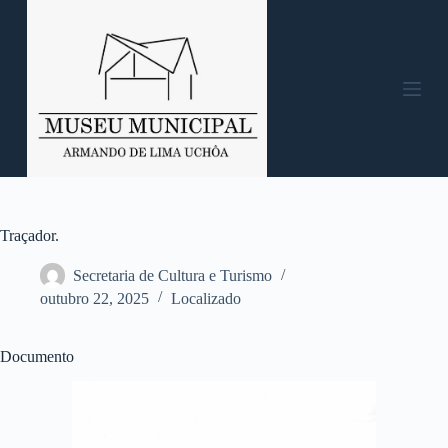
P
u
l
a
r
p
a
r
a
o
c
o
n
Traçador.
t
e
Secretaria de Cultura e Turismo
ú
outubro 22, 2025
Localizado
d
o
Documento