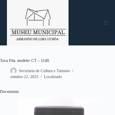
P
u
l
a
r
p
a
r
a
o
c
o
n
Toca Fita. modelo: CT – 1149.
t
e
Secretaria de Cultura e Turismo
ú
outubro 22, 2025
Localizado
d
o
Documento