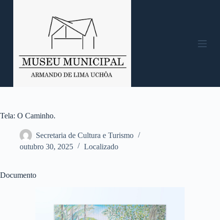
P
u
l
a
r
p
a
r
a
o
c
o
n
Tela: O Caminho.
t
e
Secretaria de Cultura e Turismo
ú
outubro 30, 2025
Localizado
d
o
Documento