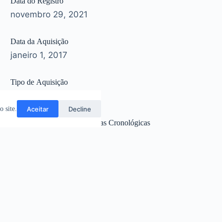
Data do Registro
novembro 29, 2021
Data da Aquisição
janeiro 1, 2017
Tipo de Aquisição
Doação
Aceitar
Decline
 site.
Data da Avaliação/Referências Cronológicas
outubro 22, 2025
Notas Sobre Conservação
Excelente