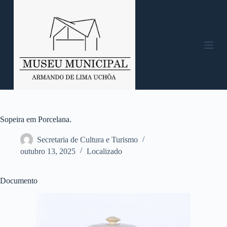
P
u
l
a
r
p
a
r
a
o
c
o
n
Sopeira em Porcelana.
t
e
Secretaria de Cultura e Turismo
ú
outubro 13, 2025
Localizado
d
o
Documento