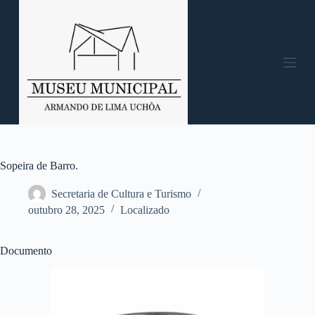
P
u
l
a
r
p
a
r
a
o
c
o
n
Sopeira de Barro.
t
e
Secretaria de Cultura e Turismo
ú
outubro 28, 2025
Localizado
d
o
Documento