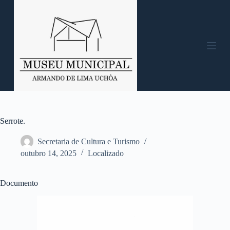
P
u
l
a
r
p
a
r
a
o
c
o
n
Serrote.
t
e
Secretaria de Cultura e Turismo
ú
outubro 14, 2025
Localizado
d
o
Documento