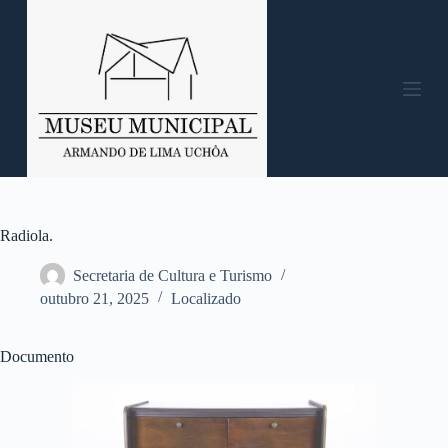
P
u
l
a
r
p
a
r
a
o
c
o
n
Radiola.
t
e
Secretaria de Cultura e Turismo
ú
outubro 21, 2025
Localizado
d
o
Documento