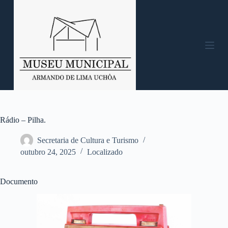
P
u
l
a
r
p
a
r
a
o
c
o
n
Rádio – Pilha.
t
e
Secretaria de Cultura e Turismo
ú
outubro 24, 2025
Localizado
d
o
Documento