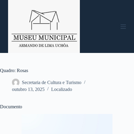
P
u
l
a
r
p
a
r
a
o
c
o
n
Quadro: Rosas
t
e
Secretaria de Cultura e Turismo
ú
outubro 13, 2025
Localizado
d
o
Documento