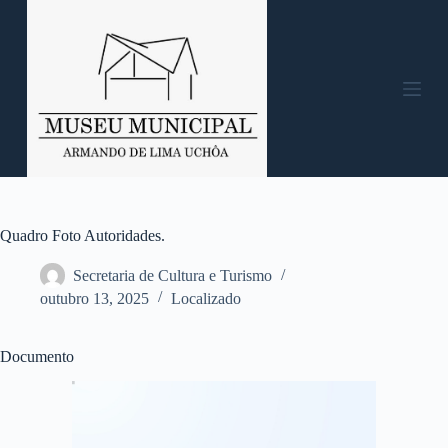
P
u
l
a
r
p
a
r
a
o
c
o
n
Quadro Foto Autoridades.
t
e
Secretaria de Cultura e Turismo
ú
outubro 13, 2025
Localizado
d
o
Documento