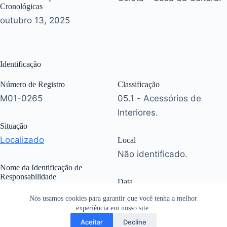
Cronológicas
outubro 13, 2025
Identificação
Número de Registro
Classificação
M01-0265
05.1 - Acessórios de
Interiores.
Situação
Localizado
Local
Não identificado.
Nome da Identificação de
Responsabilidade
Data
Não identificado.
janeiro 1, 1966
Nós usamos cookies para garantir que você tenha a melhor
experiência em nosso site.
Aceitar
Decline