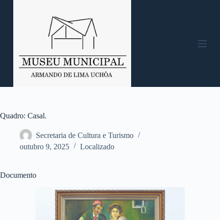
P
u
l
a
r
p
a
r
a
o
c
o
n
Quadro: Casal.
t
e
Secretaria de Cultura e Turismo
ú
outubro 9, 2025
Localizado
d
o
Documento