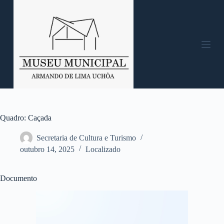
P
u
l
a
r
p
a
r
a
o
c
o
n
Quadro: Caçada
t
e
Secretaria de Cultura e Turismo
ú
outubro 14, 2025
Localizado
d
o
Documento