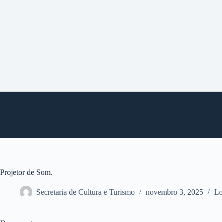
P
u
l
a
r
p
a
r
a
o
c
o
n
t
e
ú
d
o
Projetor de Som.
Secretaria de Cultura e Turismo
novembro 3, 2025
Lo