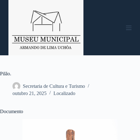
P
u
l
a
r
p
a
r
a
o
c
o
n
Pilão.
t
e
Secretaria de Cultura e Turismo
ú
outubro 21, 2025
Localizado
d
o
Documento