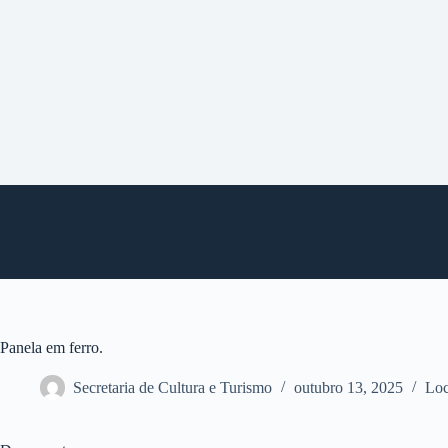
P
u
l
a
r
p
a
r
a
o
c
o
n
t
e
ú
d
o
Panela em ferro.
Secretaria de Cultura e Turismo
outubro 13, 2025
Loc