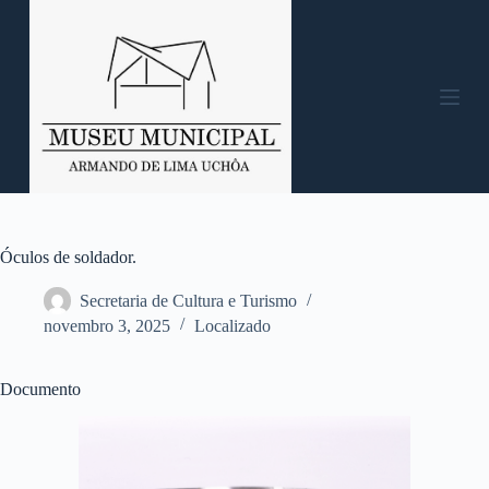
P
u
l
a
r
p
a
r
a
o
c
o
n
Óculos de soldador.
t
e
Secretaria de Cultura e Turismo
ú
novembro 3, 2025
Localizado
d
o
Documento