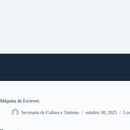
P
u
l
a
r
p
a
r
a
o
c
o
n
t
e
ú
d
o
Máquina de Escrever.
Secretaria de Cultura e Turismo
outubro 30, 2025
Loc