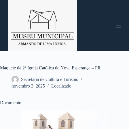
P
u
l
a
r
p
a
r
a
o
c
o
n
Maquete da 2º Igreja Católica de Nova Esperança – PR
t
e
Secretaria de Cultura e Turismo
ú
novembro 3, 2025
Localizado
d
o
Documento