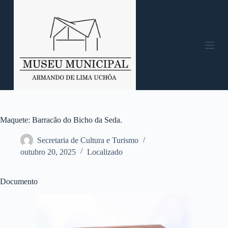
P
u
l
a
r
p
a
r
a
o
c
o
n
Maquete: Barracão do Bicho da Seda.
t
e
Secretaria de Cultura e Turismo
ú
outubro 20, 2025
Localizado
d
o
Documento