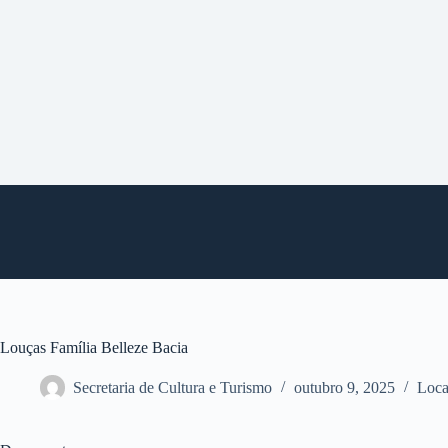
P
u
l
a
r
p
a
r
a
o
c
o
n
t
e
ú
d
o
Louças Família Belleze Bacia
Secretaria de Cultura e Turismo
outubro 9, 2025
Loca