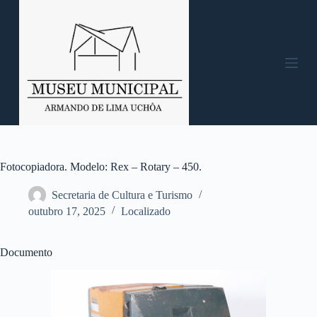
P
u
l
a
r
p
a
r
a
o
c
o
n
Fotocopiadora. Modelo: Rex – Rotary – 450.
t
e
Secretaria de Cultura e Turismo
ú
outubro 17, 2025
Localizado
d
o
Documento