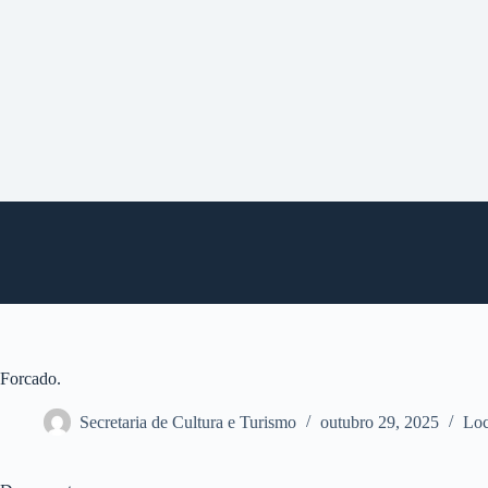
P
u
l
a
r
p
a
r
a
o
c
o
n
t
e
ú
d
o
Forcado.
Secretaria de Cultura e Turismo
outubro 29, 2025
Loc