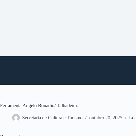
P
u
l
a
r
p
a
r
a
o
c
o
n
t
e
ú
d
o
Ferramenta Angelo Bonadio/ Talhadeira.
Secretaria de Cultura e Turismo
outubro 20, 2025
Loc