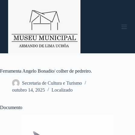
P
u
l
a
r
p
a
r
a
o
c
o
n
Ferramenta Angelo Bonadio/ colher de pedreiro.
t
e
Secretaria de Cultura e Turismo
ú
outubro 14, 2025
Localizado
d
o
Documento