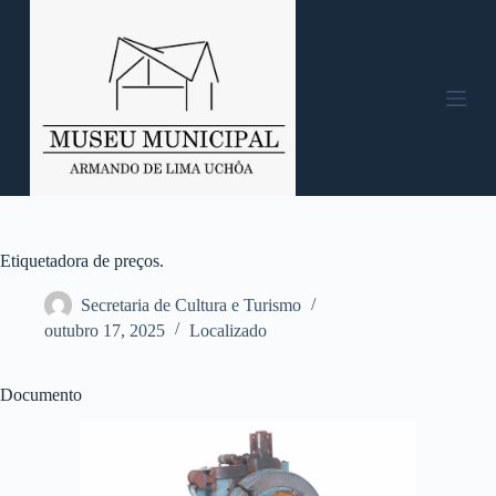
P
u
l
a
r
p
a
r
a
o
c
o
n
Etiquetadora de preços.
t
e
Secretaria de Cultura e Turismo
ú
outubro 17, 2025
Localizado
d
o
Documento