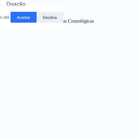
Doação
Aceitar
Decline
 site.
Data da Avaliação/Referências Cronológicas
outubro 29, 2025
Notas Sobre Conservação
Bom
Nome da Identificação de Responsabilidade
Não Identificado.
Classificação
01.2 Arma.