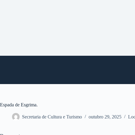
P
u
l
a
r
p
a
r
a
o
c
o
n
t
e
ú
d
o
Espada de Esgrima.
Secretaria de Cultura e Turismo
outubro 29, 2025
Loc