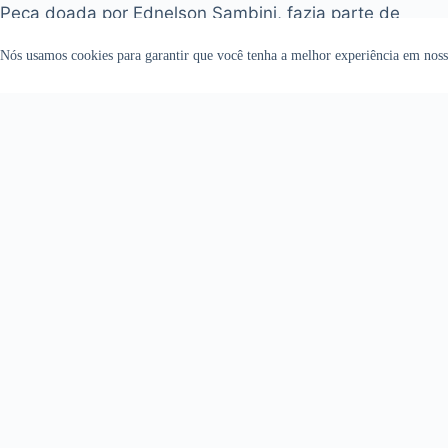
Peça doada por Ednelson Sambini, fazia parte de
seu acervo pessoal.
Nós usamos cookies para garantir que você tenha a melhor experiência em nosso
Data do Registro
outubro 27, 2022
Identificação
Número de Registro
M01-0222
Situação
Localizado