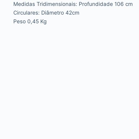
Medidas Tridimensionais: Profundidade 106 cm
Circulares: Diâmetro 42cm
Peso 0,45 Kg
Procedência
Doado por Ednelson Sambini.
Local
Não Identificado.