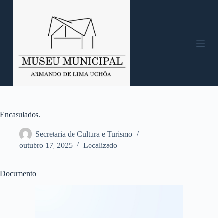
P
u
l
a
r
p
a
r
a
o
c
o
n
Encasulados.
t
e
Secretaria de Cultura e Turismo
ú
outubro 17, 2025
Localizado
d
o
Documento