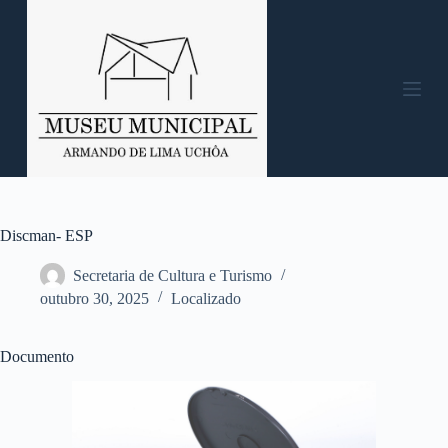
P
u
l
a
r
p
a
r
a
o
c
o
n
Discman- ESP
t
e
Secretaria de Cultura e Turismo
ú
outubro 30, 2025
Localizado
d
o
Documento