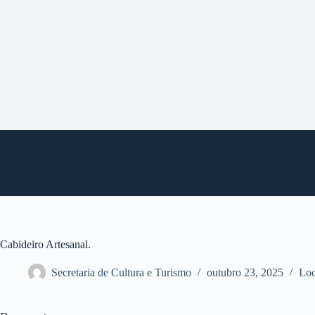
P
u
l
a
r
p
a
r
a
o
c
o
n
t
e
ú
d
o
Cabideiro Artesanal.
Secretaria de Cultura e Turismo
outubro 23, 2025
Loc