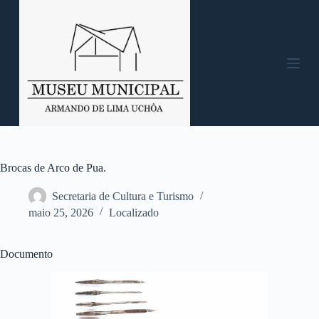
P
u
l
a
r
p
a
r
a
o
c
o
n
Brocas de Arco de Pua.
t
e
Secretaria de Cultura e Turismo
ú
maio 25, 2026
Localizado
d
o
Documento