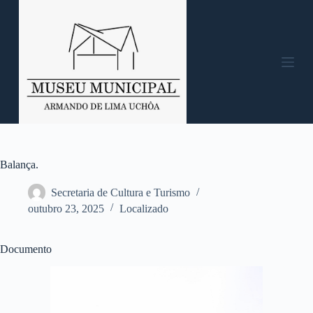
P
u
l
a
r
p
a
r
a
o
c
o
n
Balança.
t
e
Secretaria de Cultura e Turismo
ú
outubro 23, 2025
Localizado
d
o
Documento