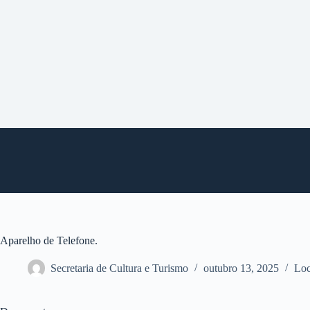
P
u
l
a
r
p
a
r
a
o
c
o
n
t
e
ú
d
o
Aparelho de Telefone.
Secretaria de Cultura e Turismo
outubro 13, 2025
Loc