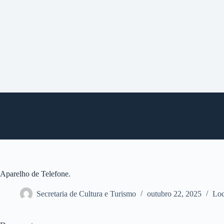
P
u
l
a
r
p
a
r
a
o
c
o
n
t
e
ú
d
o
Aparelho de Telefone.
Secretaria de Cultura e Turismo
outubro 22, 2025
Loc