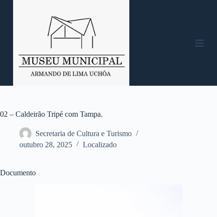
P
u
l
a
r
p
a
r
a
o
c
o
n
02 – Caldeirão Tripé com Tampa.
t
e
Secretaria de Cultura e Turismo
ú
outubro 28, 2025
Localizado
d
o
Documento