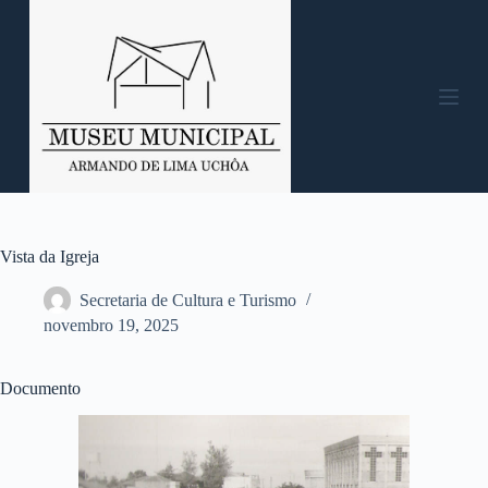
P
u
l
a
r
p
a
r
a
o
c
o
n
Vista da Igreja
t
e
Secretaria de Cultura e Turismo
ú
novembro 19, 2025
d
o
Documento