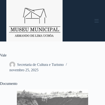
P
u
l
a
r
p
a
r
a
o
c
o
n
Vale
t
e
Secretaria de Cultura e Turismo
ú
novembro 25, 2025
d
o
Documento