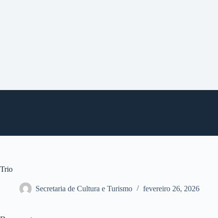
P
u
l
a
r
p
a
r
a
o
c
o
n
t
e
ú
d
o
Trio
Secretaria de Cultura e Turismo
fevereiro 26, 2026