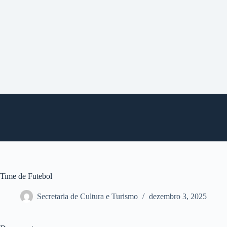
P
u
l
a
r
p
a
r
a
o
c
o
n
t
e
ú
d
o
Time de Futebol
Secretaria de Cultura e Turismo
dezembro 3, 2025