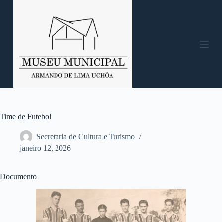
P
u
l
a
r
p
a
r
a
o
c
o
n
Time de Futebol
t
e
Secretaria de Cultura e Turismo
ú
janeiro 12, 2026
d
o
Documento