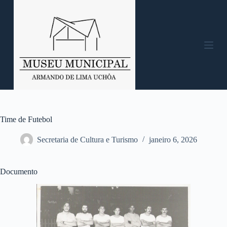
P
u
l
a
r
p
a
r
a
o
c
o
n
Time de Futebol
t
e
Secretaria de Cultura e Turismo
janeiro 6, 2026
ú
d
o
Documento