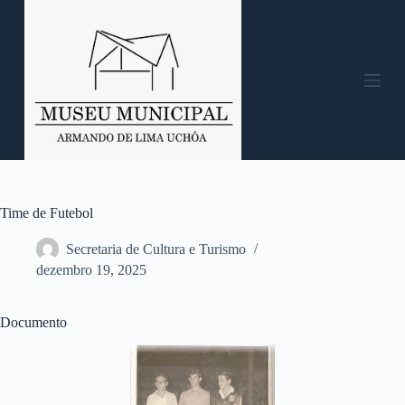
P
u
l
a
r
p
a
r
a
o
c
o
n
Time de Futebol
t
e
Secretaria de Cultura e Turismo
ú
dezembro 19, 2025
d
o
Documento