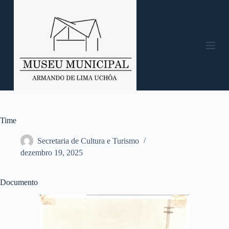
P
u
l
a
r
p
a
r
a
o
c
o
n
Time
t
e
Secretaria de Cultura e Turismo
ú
dezembro 19, 2025
d
o
Documento