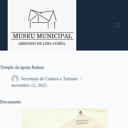
P
u
l
a
r
p
a
r
a
o
c
o
n
Templo da igreja Batista
t
e
Secretaria de Cultura e Turismo
ú
novembro 12, 2025
d
o
Documento