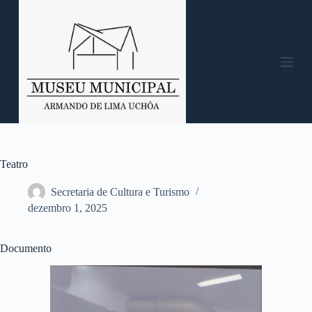
P
u
l
a
r
p
a
r
a
o
c
o
n
Teatro
t
e
Secretaria de Cultura e Turismo
ú
dezembro 1, 2025
d
o
Documento