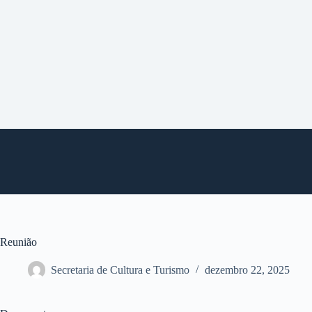
P
u
l
a
r
p
a
r
a
o
c
o
n
t
e
ú
d
o
Reunião
Secretaria de Cultura e Turismo
dezembro 22, 2025