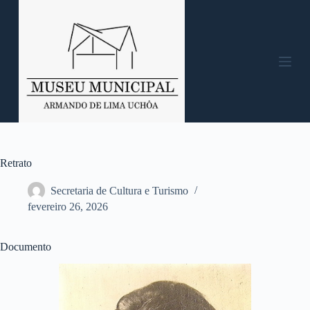
P
u
l
a
r
p
a
r
a
o
c
o
n
Retrato
t
e
Secretaria de Cultura e Turismo
ú
fevereiro 26, 2026
d
o
Documento